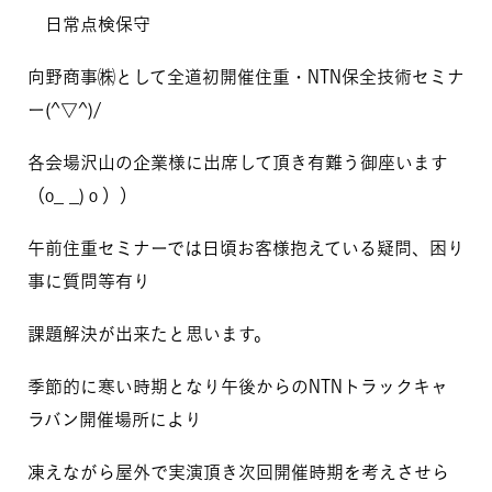
日常点検保守
向野商事㈱として全道初開催住重・NTN保全技術セミナ
ー(^▽^)/
各会場沢山の企業様に出席して頂き有難う御座います
（o_ _)ｏ））
午前住重セミナーでは日頃お客様抱えている疑問、困り
事に質問等有り
課題解決が出来たと思います。
季節的に寒い時期となり午後からのNTNトラックキャ
ラバン開催場所により
凍えながら屋外で実演頂き次回開催時期を考えさせら