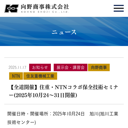
t
o
g
ニュース
g
l
e
n
向野商事
2025.11.17
お知らせ
展示会・講習会
a
NTN
住友重機械工業
v
【全道開催】住重・NTNコラボ保全技術セミナ
i
ー(2025年10月24～31日開催)
g
a
t
開催日時・開催場所：2025年10月24日 旭川(旭川工業
i
技術センター)