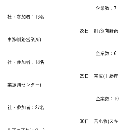
o
企業数：7
n
社・参加者：13名
28日 釧路(向野商
事㈱釧路営業所)
企業数：6
社・参加者：18名
29日 帯広(十勝産
業振興センター)
企業数：10
社・参加者：27名
30日 苫小牧(スキ